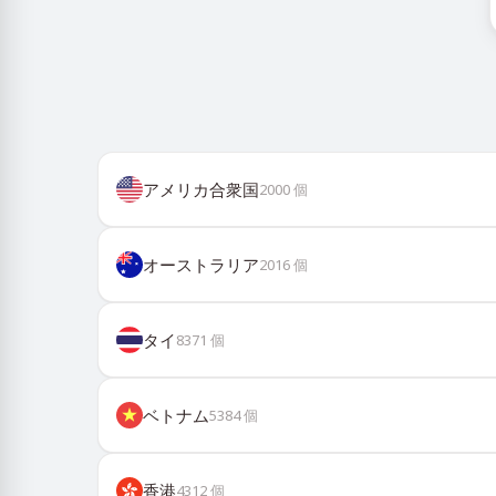
アメリカ合衆国
2000
個
オーストラリア
2016
個
タイ
8371
個
ベトナム
5384
個
香港
4312
個