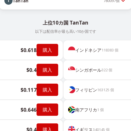
TanTan
780097
個
上位10カ国 TanTan
以下は配信率が最も高い10か国です
$0.618
購入
インドネシア
118383
個
$0.4
購入
シンガポール
322
個
$0.117
購入
フィリピン
163125
個
$0.646
購入
南アフリカ
1
個
$0.4
購入
イギリス
340145
個