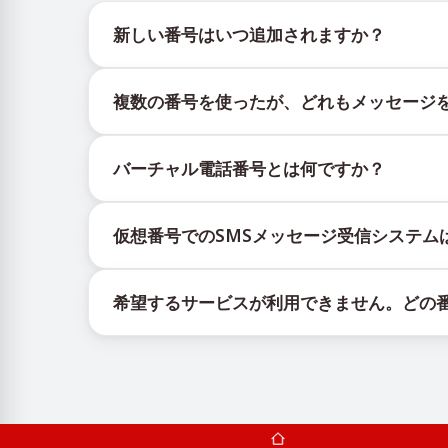
新しい番号はいつ追加されますか？
新しい仮想番号の在庫状況は、公式Telegramボッ
複数の番号を使ったが、どれもメッセージ
更新を提供します。
購入したすべての番号で100%のSMS配信を保
バーチャル電話番号とは何ですか？
ックされる場合があります。配信成功率を高める
新しい番号を継続的に使用する。
仮想番号はクラウド上でホストされる通信リソー
異なる国の番号を試してください。
仮想番号でのSMSメッセージ受信システム
証コードを含むSMSメッセージの受信です。
VPNサービスを利用してIPアドレスを変更し
仮想番号でSMSを受信するサービスは、独自の
他のアクティブなアカウントからログアウトす
希望するサービスが利用できません。どの
に顧客へ携帯番号を割り当てるカスタムソフトウ
有効なサービスが表示されない場合は、「その他
録を完了できます。