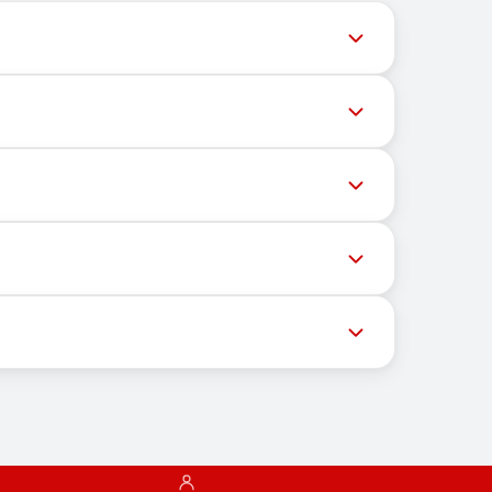
ネルは最新の番号在庫にアクセスできるよう、タイムリーな
な番号へのメッセージ配信がさまざまな理由でブロ
的場所にも依存しません。主な機能は、OTPや認
するための自社インフラと、メッセージ受信のため
の後、その番号を使用して希望するサービスの登