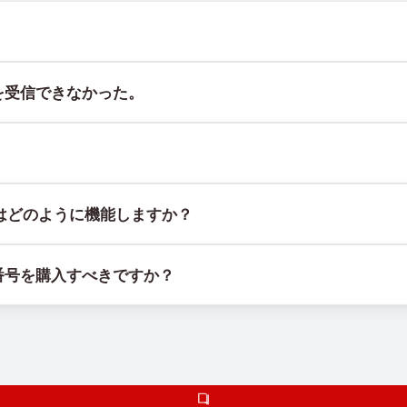
ト @TigerSMSofficial_bot で確認できます。このチャン
を受信できなかった。
証することはできません。サービスのアルゴリズムにより、一時的
には、次の方法をお試しください：
スで、物理的なSIMカードやデバイスに紐づかず、固定された地理
はどのように機能しますか？
てください。
機器とソフトウェアの組み合わせで動作します。SIMカードを管理
る。
番号を購入すべきですか？
ェアを使用しています。
」を選択し、リストにある適切な国を選んで番号を購入します。そ