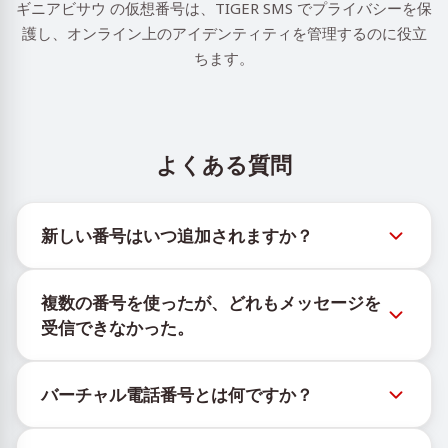
ギニアビサウ の仮想番号は、TIGER SMS でプライバシーを保
護し、オンライン上のアイデンティティを管理するのに役立
ちます。
よくある質問
新しい番号はいつ追加されますか？
新しい仮想番号の在庫状況は、公式Telegramボット
複数の番号を使ったが、どれもメッセージを
@TigerSMSofficial_bot で確認できます。このチャン
受信できなかった。
ネルは最新の番号在庫にアクセスできるよう、タイム
リーな更新を提供します。
購入したすべての番号で100%のSMS配信を保証する
バーチャル電話番号とは何ですか？
ことはできません。サービスのアルゴリズムにより、
一時的な番号へのメッセージ配信がさまざまな理由で
仮想番号はクラウド上でホストされる通信リソース
ブロックされる場合があります。配信成功率を高める