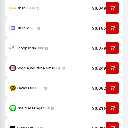
$0.049
Dhani
1000
個
$0.165
Discord
220
個
$0.079
Foodpanda
1000
個
$0.249
Google,youtube,Gmail
320
個
$0.062
KakaoTalk
1000
個
$0.216
Line messenger
220
個
Microsoft
220
個