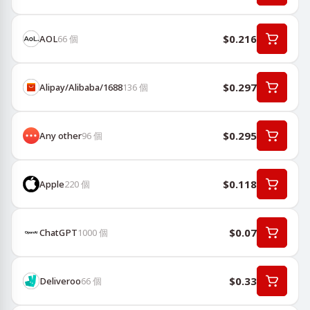
$0.216
AOL
66
個
$0.297
Alipay/Alibaba/1688
136
個
$0.295
Any other
96
個
$0.118
Apple
220
個
$0.07
ChatGPT
1000
個
$0.33
Deliveroo
66
個