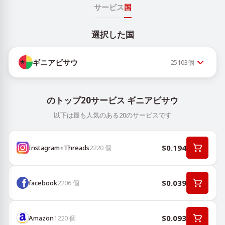
サービス
国
選択した国
ギニアビサウ
25103
個
のトップ20サービス ギニアビサウ
以下は最も人気のある20のサービスです
$0.194
Instagram+Threads
2220
個
$0.039
facebook
2206
個
$0.093
Amazon
1220
個