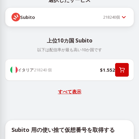
Subito
218240
個
上位10カ国 Subito
以下は配信率が最も高い10か国です
$1.552
イタリア
218240
個
すべて表示
Subito 用の使い捨て仮想番号を取得する