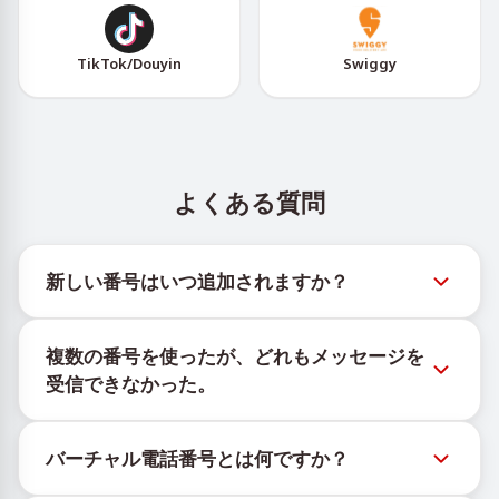
TikTok/Douyin
Swiggy
よくある質問
新しい番号はいつ追加されますか？
新しい仮想番号の在庫状況は、公式Telegramボット
複数の番号を使ったが、どれもメッセージを
@TigerSMSofficial_bot で確認できます。このチャン
受信できなかった。
ネルは最新の番号在庫にアクセスできるよう、タイム
リーな更新を提供します。
購入したすべての番号で100%のSMS配信を保証する
バーチャル電話番号とは何ですか？
ことはできません。サービスのアルゴリズムにより、
一時的な番号へのメッセージ配信がさまざまな理由で