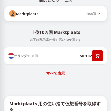
Marktplaats
9108
個
上位10カ国 Marktplaats
以下は配信率が最も高い10か国です
$0.102
オランダ
9108
個
すべて表示
Marktplaats 用の使い捨て仮想番号を取得す
る