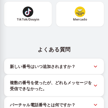
TikTok/Douyin
Mercado
よくある質問
新しい番号はいつ追加されますか？
新しい仮想番号の在庫状況は、公式Telegramボット
複数の番号を使ったが、どれもメッセージを
@TigerSMSofficial_bot で確認できます。このチャン
受信できなかった。
ネルは最新の番号在庫にアクセスできるよう、タイム
リーな更新を提供します。
購入したすべての番号で100%のSMS配信を保証する
バーチャル電話番号とは何ですか？
ことはできません。サービスのアルゴリズムにより、