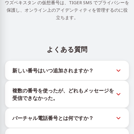
ウズベキスタン の仮想番号は、TIGER SMS でプライバシーを
保護し、オンライン上のアイデンティティを管理するのに役
立ちます。
よくある質問
新しい番号はいつ追加されますか？
新しい仮想番号の在庫状況は、公式Telegramボット
複数の番号を使ったが、どれもメッセージを
@TigerSMSofficial_bot で確認できます。このチャン
受信できなかった。
ネルは最新の番号在庫にアクセスできるよう、タイム
リーな更新を提供します。
購入したすべての番号で100%のSMS配信を保証する
バーチャル電話番号とは何ですか？
ことはできません。サービスのアルゴリズムにより、
一時的な番号へのメッセージ配信がさまざまな理由で
仮想番号はクラウド上でホストされる通信リソース
ブロックされる場合があります。配信成功率を高める