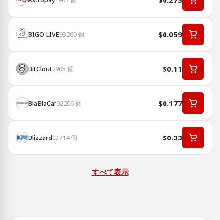
$0.273
$0.059
BIGO LIVE
93260
個
$0.11
BitClout
2905
個
$0.177
BlaBlaCar
92206
個
$0.33
Blizzard
93714
個
すべて表示