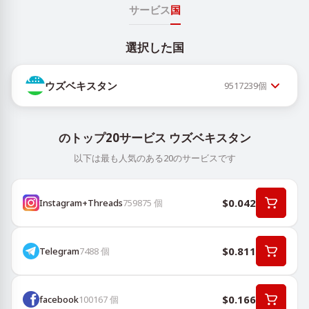
サービス
国
選択した国
ウズベキスタン
9517239
個
のトップ20サービス ウズベキスタン
以下は最も人気のある20のサービスです
$0.042
Instagram+Threads
759875
個
$0.811
Telegram
7488
個
$0.166
facebook
100167
個