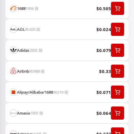
$0.505
1688
1906
個
$0.024
AOL
95420
個
$0.079
Adidas
2905
個
$0.33
Airbnb
95988
個
$0.071
Alipay/Alibaba/1688
96219
個
$0.064
Amasia
1905
個
Astropay
1905
個