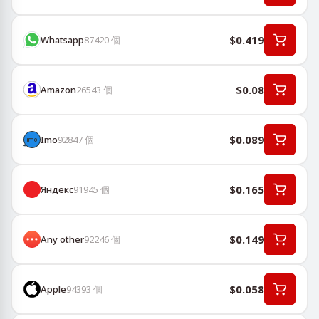
$0.419
Whatsapp
87420
個
$0.08
Amazon
26543
個
$0.089
Imo
92847
個
$0.165
Яндекс
91945
個
$0.149
Any other
92246
個
$0.058
Apple
94393
個