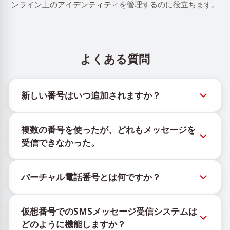
ンライン上のアイデンティティを管理するのに役立ちます。
よくある質問
新しい番号はいつ追加されますか？
新しい仮想番号の在庫状況は、公式Telegramボット
複数の番号を使ったが、どれもメッセージを
@TigerSMSofficial_bot で確認できます。このチャン
受信できなかった。
ネルは最新の番号在庫にアクセスできるよう、タイム
リーな更新を提供します。
購入したすべての番号で100%のSMS配信を保証する
バーチャル電話番号とは何ですか？
ことはできません。サービスのアルゴリズムにより、
一時的な番号へのメッセージ配信がさまざまな理由で
仮想番号はクラウド上でホストされる通信リソース
ブロックされる場合があります。配信成功率を高める
仮想番号でのSMSメッセージ受信システムは
で、物理的なSIMカードやデバイスに紐づかず、固定
には、次の方法をお試しください：
どのように機能しますか？
された地理的場所にも依存しません。主な機能は、