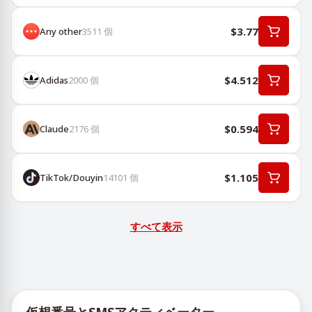
$3.77
Any other
3511
個
$4.512
Adidas
2000
個
$0.594
Claude
2176
個
$1.105
TikTok/Douyin
14101
個
すべて表示