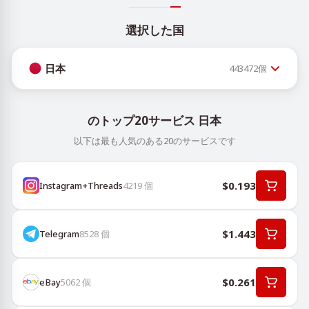
選択した国
日本
443472
個
のトップ20サービス 日本
以下は最も人気のある20のサービスです
$0.193
Instagram+Threads
4219
個
$1.443
Telegram
8528
個
$0.261
eBay
5062
個