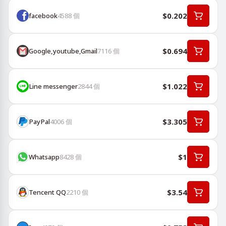
$0.202
facebook
4588
個
$0.694
Google,youtube,Gmail
7116
個
$1.022
Line messenger
2844
個
$3.305
PayPal
4006
個
$1
Whatsapp
8428
個
$3.54
Tencent QQ
2210
個