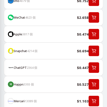
$0.752
Imo
4079
個
$2.658
WeChat
4623
個
$0.474
Apple
3817
個
$0.694
Snapchat
4214
個
$0.447
ChatGPT
2364
個
$0.527
Happn
3393
個
$1.103
Mercari
13089
個