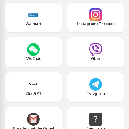
Walmart
Instagram+Threads
WeChat
Viber
ChatGPT
Telegram
Google,youtube,Gmail
Spincrush