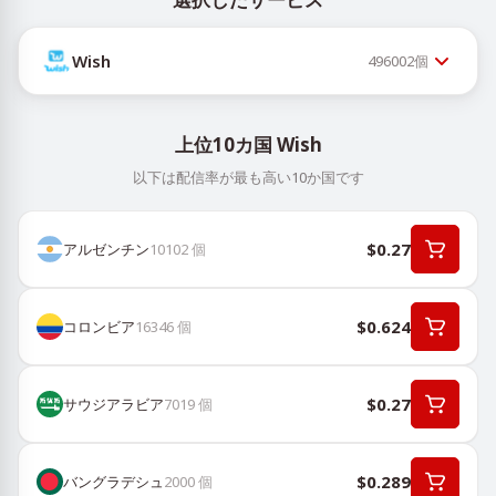
Wish
496002
個
上位10カ国 Wish
以下は配信率が最も高い10か国です
$0.27
アルゼンチン
10102
個
$0.624
コロンビア
16346
個
$0.27
サウジアラビア
7019
個
$0.289
バングラデシュ
2000
個