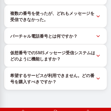
新しい仮想番号の在庫状況は、公式Telegramボット
複数の番号を使ったが、どれもメッセージを
@TigerSMSofficial_bot で確認できます。このチャン
受信できなかった。
ネルは最新の番号在庫にアクセスできるよう、タイム
リーな更新を提供します。
購入したすべての番号で100%のSMS配信を保証する
バーチャル電話番号とは何ですか？
ことはできません。サービスのアルゴリズムにより、
一時的な番号へのメッセージ配信がさまざまな理由で
仮想番号はクラウド上でホストされる通信リソース
ブロックされる場合があります。配信成功率を高める
仮想番号でのSMSメッセージ受信システムは
で、物理的なSIMカードやデバイスに紐づかず、固定
には、次の方法をお試しください：
どのように機能しますか？
された地理的場所にも依存しません。主な機能は、
新しい番号を継続的に使用する。
OTPや認証コードを含むSMSメッセージの受信です。
仮想番号でSMSを受信するサービスは、独自の機器と
異なる国の番号を試してください。
希望するサービスが利用できません。どの番
ソフトウェアの組み合わせで動作します。SIMカード
VPNサービスを利用してIPアドレスを変更してくだ
号を購入すべきですか？
を管理するための自社インフラと、メッセージ受信の
さい。
他のアクティブなアカウントからログアウトする。
ために顧客へ携帯番号を割り当てるカスタムソフトウ
有効なサービスが表示されない場合は、「その他」を
ェアを使用しています。
選択し、リストにある適切な国を選んで番号を購入し
ます。その後、その番号を使用して希望するサービス