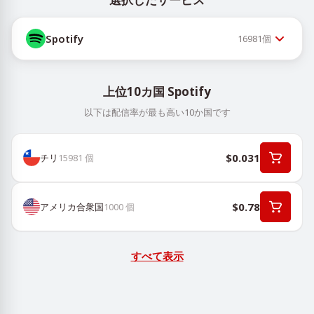
Spotify
16981
個
上位10カ国 Spotify
以下は配信率が最も高い10か国です
$0.031
チリ
15981
個
$0.78
アメリカ合衆国
1000
個
すべて表示