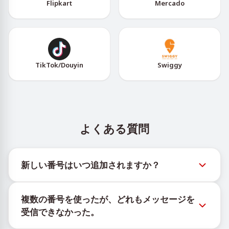
Flipkart
Mercado
TikTok/Douyin
Swiggy
よくある質問
新しい番号はいつ追加されますか？
新しい仮想番号の在庫状況は、公式Telegramボット
複数の番号を使ったが、どれもメッセージを
@TigerSMSofficial_bot で確認できます。このチャン
受信できなかった。
ネルは最新の番号在庫にアクセスできるよう、タイム
リーな更新を提供します。