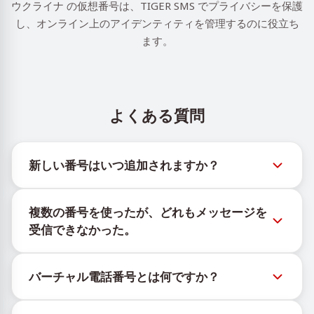
ウクライナ の仮想番号は、TIGER SMS でプライバシーを保護
し、オンライン上のアイデンティティを管理するのに役立ち
ます。
よくある質問
新しい番号はいつ追加されますか？
新しい仮想番号の在庫状況は、公式Telegramボット
複数の番号を使ったが、どれもメッセージを
@TigerSMSofficial_bot で確認できます。このチャン
受信できなかった。
ネルは最新の番号在庫にアクセスできるよう、タイム
リーな更新を提供します。
購入したすべての番号で100%のSMS配信を保証する
バーチャル電話番号とは何ですか？
ことはできません。サービスのアルゴリズムにより、
一時的な番号へのメッセージ配信がさまざまな理由で
仮想番号はクラウド上でホストされる通信リソース
ブロックされる場合があります。配信成功率を高める