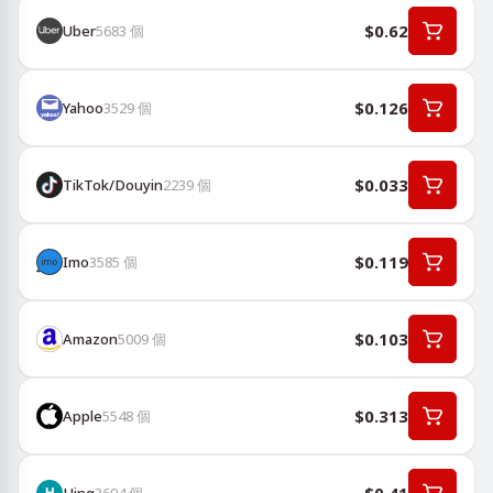
$0.62
Uber
5683
個
$0.126
Yahoo
3529
個
$0.033
TikTok/Douyin
2239
個
$0.119
Imo
3585
個
$0.103
Amazon
5009
個
$0.313
Apple
5548
個
Hing
3694
個