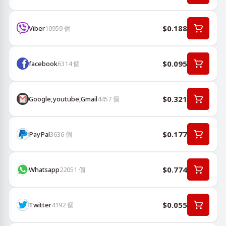
$0.188
Viber
10959
個
$0.095
facebook
6314
個
$0.321
Google,youtube,Gmail
4457
個
$0.177
PayPal
3636
個
$0.774
Whatsapp
22051
個
$0.055
Twitter
4192
個