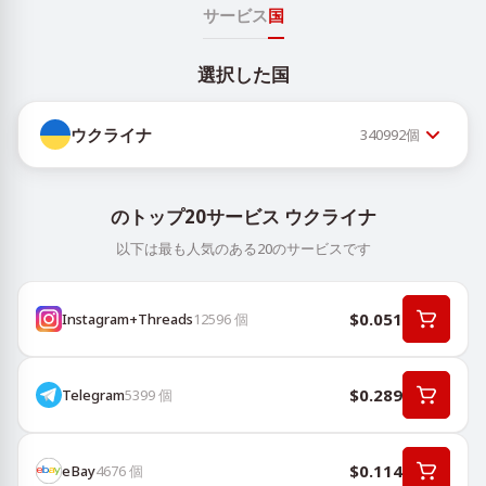
サービス
国
選択した国
ウクライナ
340992
個
のトップ20サービス ウクライナ
以下は最も人気のある20のサービスです
$0.051
Instagram+Threads
12596
個
$0.289
Telegram
5399
個
$0.114
eBay
4676
個