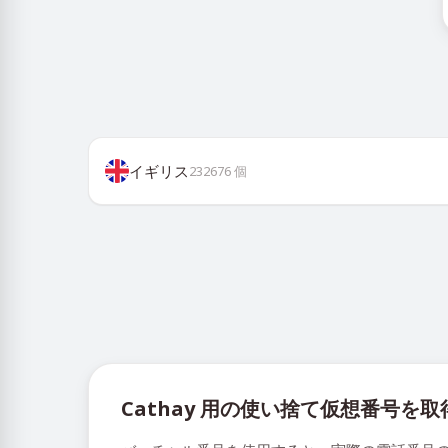
イギリス
232676
個
Cathay 用の使い捨て仮想番号を