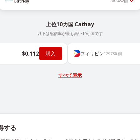
Cathay
362462
個
上位10カ国 Cathay
以下は配信率が最も高い10か国です
$0.112
購入
フィリピン
129786
個
すべて表示
取得する