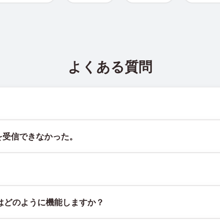
よくある質問
ト @TigerSMSofficial_bot で確認できます。このチャン
を受信できなかった。
証することはできません。サービスのアルゴリズムにより、一時的
には、次の方法をお試しください：
スで、物理的なSIMカードやデバイスに紐づかず、固定された地理
はどのように機能しますか？
てください。