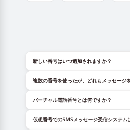
新しい番号はいつ追加されますか？
新しい仮想番号の在庫状況は、公式Telegramボッ
複数の番号を使ったが、どれもメッセージ
更新を提供します。
購入したすべての番号で100%のSMS配信を保
バーチャル電話番号とは何ですか？
ックされる場合があります。配信成功率を高める
新しい番号を継続的に使用する。
仮想番号はクラウド上でホストされる通信リソー
異なる国の番号を試してください。
仮想番号でのSMSメッセージ受信システム
証コードを含むSMSメッセージの受信です。
VPNサービスを利用してIPアドレスを変更し