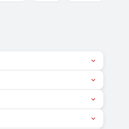
ネルは最新の番号在庫にアクセスできるよう、タイムリーな
な番号へのメッセージ配信がさまざまな理由でブロ
的場所にも依存しません。主な機能は、OTPや認