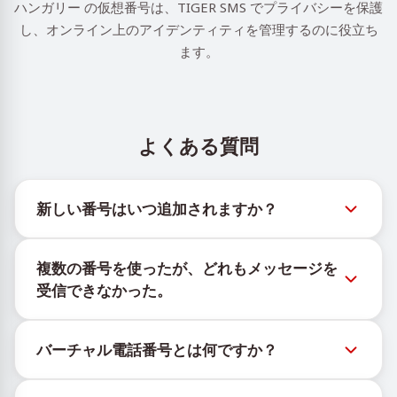
ハンガリー の仮想番号は、TIGER SMS でプライバシーを保護
し、オンライン上のアイデンティティを管理するのに役立ち
ます。
よくある質問
新しい番号はいつ追加されますか？
新しい仮想番号の在庫状況は、公式Telegramボット
複数の番号を使ったが、どれもメッセージを
@TigerSMSofficial_bot で確認できます。このチャン
受信できなかった。
ネルは最新の番号在庫にアクセスできるよう、タイム
リーな更新を提供します。
購入したすべての番号で100%のSMS配信を保証する
バーチャル電話番号とは何ですか？
ことはできません。サービスのアルゴリズムにより、
一時的な番号へのメッセージ配信がさまざまな理由で
仮想番号はクラウド上でホストされる通信リソース
ブロックされる場合があります。配信成功率を高める