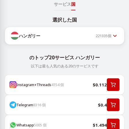
サービス
国
選択した国
ハンガリー
221335
個
のトップ20サービス ハンガリー
以下は最も人気のある20のサービスです
$0.112
Instagram+Threads
4154
個
$0.4
Telegram
8316
個
$1.494
Whatsapp
5005
個