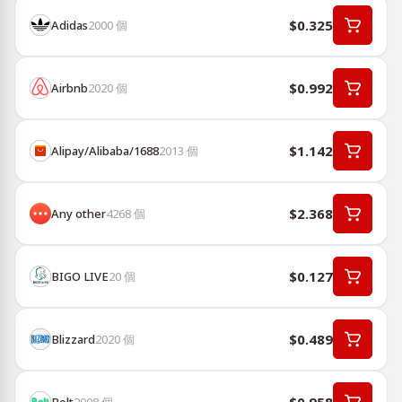
$0.325
Adidas
2000
個
$0.992
Airbnb
2020
個
$1.142
Alipay/Alibaba/1688
2013
個
$2.368
Any other
4268
個
$0.127
BIGO LIVE
20
個
$0.489
Blizzard
2020
個
Bolt
2008
個