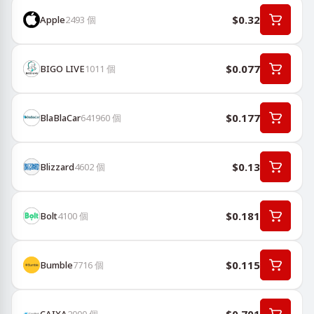
$0.32
Apple
2493
個
$0.077
BIGO LIVE
1011
個
$0.177
BlaBlaCar
641960
個
$0.13
Blizzard
4602
個
$0.181
Bolt
4100
個
$0.115
Bumble
7716
個
CAIXA
2000
個