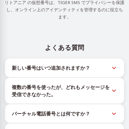
リトアニア の仮想番号は、TIGER SMS でプライバシーを保護
し、オンライン上のアイデンティティを管理するのに役立ち
ます。
よくある質問
新しい番号はいつ追加されますか？
新しい仮想番号の在庫状況は、公式Telegramボット
複数の番号を使ったが、どれもメッセージを
@TigerSMSofficial_bot で確認できます。このチャン
受信できなかった。
ネルは最新の番号在庫にアクセスできるよう、タイム
リーな更新を提供します。
購入したすべての番号で100%のSMS配信を保証する
バーチャル電話番号とは何ですか？
ことはできません。サービスのアルゴリズムにより、
一時的な番号へのメッセージ配信がさまざまな理由で
仮想番号はクラウド上でホストされる通信リソース
ブロックされる場合があります。配信成功率を高める