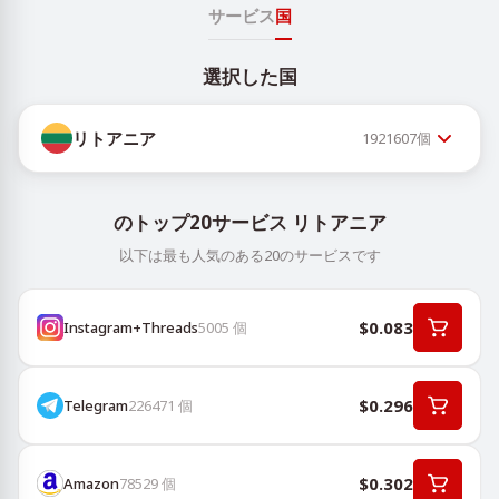
サービス
国
選択した国
リトアニア
1921607
個
のトップ20サービス リトアニア
以下は最も人気のある20のサービスです
$0.083
Instagram+Threads
5005
個
$0.296
Telegram
226471
個
$0.302
Amazon
78529
個