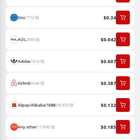
$0.34
Imo
7712
個
$0.042
AOL
2066
個
$0.607
Adidas
1916
個
$0.387
Airbnb
5646
個
$0.132
Alipay/Alibaba/1688
205479
個
$0.185
Any other
117990
個