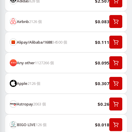
$2.507
Adidas
828
個
$0.083
Airbnb
2126
個
$0.111
Alipay/Alibaba/1688
34500
個
$0.095
Any other
1127266
個
$0.307
Apple
2126
個
$0.26
Astropay
2063
個
$0.018
BIGO LIVE
126
個