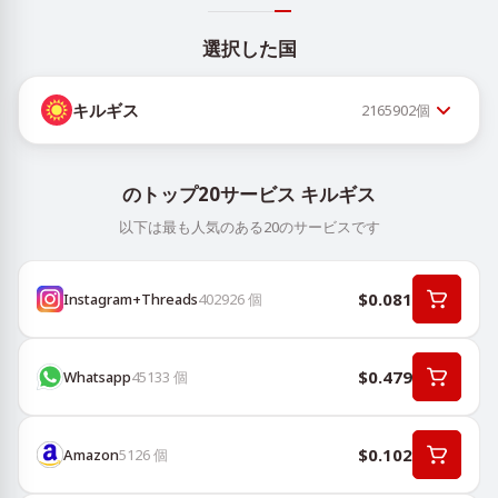
選択した国
キルギス
2165902
個
のトップ20サービス キルギス
以下は最も人気のある20のサービスです
$0.081
Instagram+Threads
402926
個
$0.479
Whatsapp
45133
個
$0.102
Amazon
5126
個