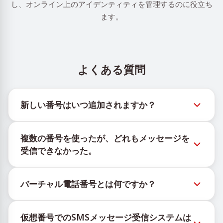
し、オンライン上のアイデンティティを管理するのに役立ち
ます。
よくある質問
新しい番号はいつ追加されますか？
新しい仮想番号の在庫状況は、公式Telegramボット
複数の番号を使ったが、どれもメッセージを
@TigerSMSofficial_bot で確認できます。このチャン
受信できなかった。
ネルは最新の番号在庫にアクセスできるよう、タイム
リーな更新を提供します。
購入したすべての番号で100%のSMS配信を保証する
バーチャル電話番号とは何ですか？
ことはできません。サービスのアルゴリズムにより、
一時的な番号へのメッセージ配信がさまざまな理由で
仮想番号はクラウド上でホストされる通信リソース
ブロックされる場合があります。配信成功率を高める
仮想番号でのSMSメッセージ受信システムは
で、物理的なSIMカードやデバイスに紐づかず、固定
には、次の方法をお試しください：