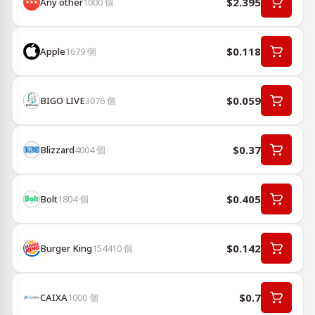
$2.395
Any other
1000
個
$0.118
Apple
1679
個
$0.059
BIGO LIVE
3076
個
$0.37
Blizzard
4004
個
$0.405
Bolt
1804
個
$0.142
Burger King
154410
個
$0.7
CAIXA
1000
個