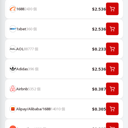
$2.536
1688
2430
個
$2.536
1хbet
360
個
$0.233
AOL
88777
個
$2.536
Adidas
396
個
$0.387
Airbnb
5352
個
$0.305
Alipay/Alibaba/1688
14010
個