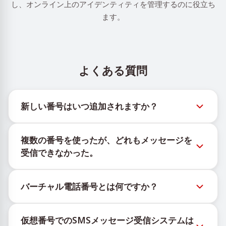
し、オンライン上のアイデンティティを管理するのに役立ち
ます。
よくある質問
新しい番号はいつ追加されますか？
新しい仮想番号の在庫状況は、公式Telegramボット
複数の番号を使ったが、どれもメッセージを
@TigerSMSofficial_bot で確認できます。このチャン
受信できなかった。
ネルは最新の番号在庫にアクセスできるよう、タイム
リーな更新を提供します。
購入したすべての番号で100%のSMS配信を保証する
バーチャル電話番号とは何ですか？
ことはできません。サービスのアルゴリズムにより、
一時的な番号へのメッセージ配信がさまざまな理由で
仮想番号はクラウド上でホストされる通信リソース
ブロックされる場合があります。配信成功率を高める
仮想番号でのSMSメッセージ受信システムは
で、物理的なSIMカードやデバイスに紐づかず、固定
には、次の方法をお試しください：