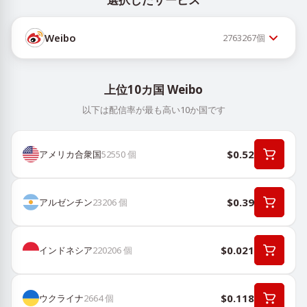
Weibo
2763267
個
上位10カ国 Weibo
以下は配信率が最も高い10か国です
$0.52
アメリカ合衆国
52550
個
$0.39
アルゼンチン
23206
個
$0.021
インドネシア
220206
個
$0.118
ウクライナ
2664
個