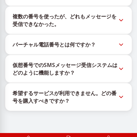
新しい仮想番号の在庫状況は、公式Telegramボット
複数の番号を使ったが、どれもメッセージを
@TigerSMSofficial_bot で確認できます。このチャン
受信できなかった。
ネルは最新の番号在庫にアクセスできるよう、タイム
リーな更新を提供します。
購入したすべての番号で100%のSMS配信を保証する
バーチャル電話番号とは何ですか？
ことはできません。サービスのアルゴリズムにより、
一時的な番号へのメッセージ配信がさまざまな理由で
仮想番号はクラウド上でホストされる通信リソース
ブロックされる場合があります。配信成功率を高める
仮想番号でのSMSメッセージ受信システムは
で、物理的なSIMカードやデバイスに紐づかず、固定
には、次の方法をお試しください：
どのように機能しますか？
された地理的場所にも依存しません。主な機能は、
新しい番号を継続的に使用する。
OTPや認証コードを含むSMSメッセージの受信です。
仮想番号でSMSを受信するサービスは、独自の機器と
異なる国の番号を試してください。
希望するサービスが利用できません。どの番
ソフトウェアの組み合わせで動作します。SIMカード
VPNサービスを利用してIPアドレスを変更してくだ
号を購入すべきですか？
を管理するための自社インフラと、メッセージ受信の
さい。
他のアクティブなアカウントからログアウトする。
ために顧客へ携帯番号を割り当てるカスタムソフトウ
有効なサービスが表示されない場合は、「その他」を
ェアを使用しています。
選択し、リストにある適切な国を選んで番号を購入し
ます。その後、その番号を使用して希望するサービス