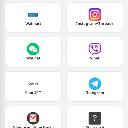
Walmart
Instagram+Threads
WeChat
Viber
ChatGPT
Telegram
Google,youtube,Gmail
Spincrush