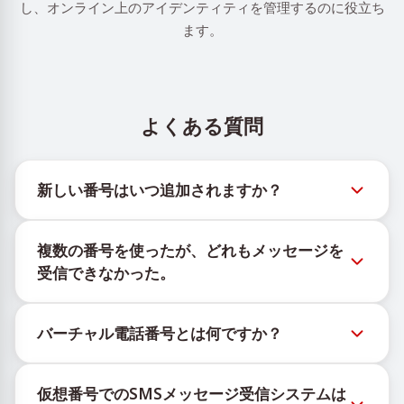
し、オンライン上のアイデンティティを管理するのに役立ち
ます。
よくある質問
新しい番号はいつ追加されますか？
新しい仮想番号の在庫状況は、公式Telegramボット
複数の番号を使ったが、どれもメッセージを
@TigerSMSofficial_bot で確認できます。このチャン
受信できなかった。
ネルは最新の番号在庫にアクセスできるよう、タイム
リーな更新を提供します。
購入したすべての番号で100%のSMS配信を保証する
バーチャル電話番号とは何ですか？
ことはできません。サービスのアルゴリズムにより、
一時的な番号へのメッセージ配信がさまざまな理由で
仮想番号はクラウド上でホストされる通信リソース
ブロックされる場合があります。配信成功率を高める
仮想番号でのSMSメッセージ受信システムは
で、物理的なSIMカードやデバイスに紐づかず、固定
には、次の方法をお試しください：