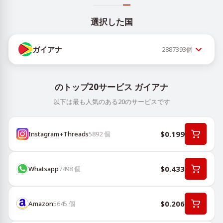
選択した国
ガイアナ
2887393
個
のトップ20サービス ガイアナ
以下は最も人気のある20のサービスです
$0.199
Instagram+Threads
5892
個
$0.433
Whatsapp
7498
個
$0.206
Amazon
5645
個