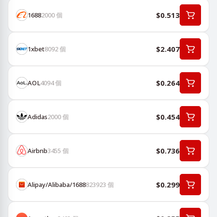
$0.513
1688
2000
個
$2.407
1хbet
8092
個
$0.264
AOL
4094
個
$0.454
Adidas
2000
個
$0.736
Airbnb
3455
個
$0.299
Alipay/Alibaba/1688
823923
個