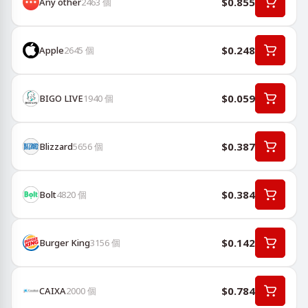
$0.855
Any other
2463
個
$0.248
Apple
2645
個
$0.059
BIGO LIVE
1940
個
$0.387
Blizzard
5656
個
$0.384
Bolt
4820
個
$0.142
Burger King
3156
個
$0.784
CAIXA
2000
個