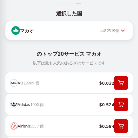
選択した国
マカオ
4432519
個
のトップ20サービス マカオ
以下は最も人気のある20のサービスです
$0.032
AOL
2905
個
$0.524
Adidas
1000
個
$0.584
Airbnb
5557
個