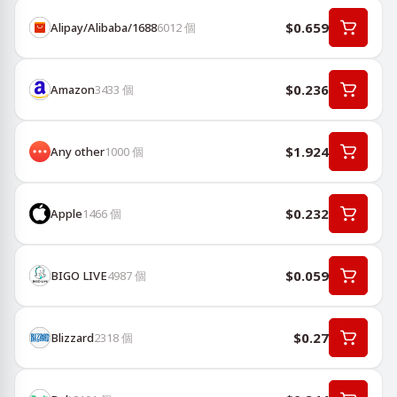
$0.659
Alipay/Alibaba/1688
6012
個
$0.236
Amazon
3433
個
$1.924
Any other
1000
個
$0.232
Apple
1466
個
$0.059
BIGO LIVE
4987
個
$0.27
Blizzard
2318
個