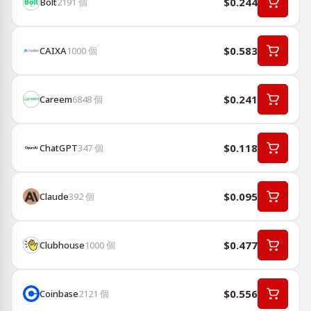
$0.244
Bolt
2191
個
$0.583
CAIXA
1000
個
$0.241
Careem
6848
個
$0.118
ChatGPT
347
個
$0.095
Claude
392
個
$0.477
Clubhouse
1000
個
$0.556
Coinbase
2121
個