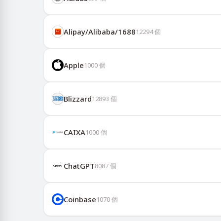
Alipay/Alibaba/1688
12294
個
Apple
1000
個
Blizzard
12893
個
CAIXA
1000
個
ChatGPT
8087
個
Coinbase
1070
個