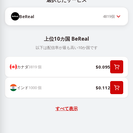
BeReal
4819
個
上位10カ国 BeReal
以下は配信率が最も高い10か国です
$0.095
カナダ
3819
個
$0.112
インド
1000
個
すべて表示