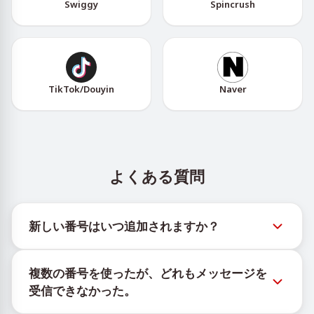
Swiggy
Spincrush
TikTok/Douyin
Naver
よくある質問
新しい番号はいつ追加されますか？
新しい仮想番号の在庫状況は、公式Telegramボット
複数の番号を使ったが、どれもメッセージを
@TigerSMSofficial_bot で確認できます。このチャン
受信できなかった。
ネルは最新の番号在庫にアクセスできるよう、タイム
リーな更新を提供します。