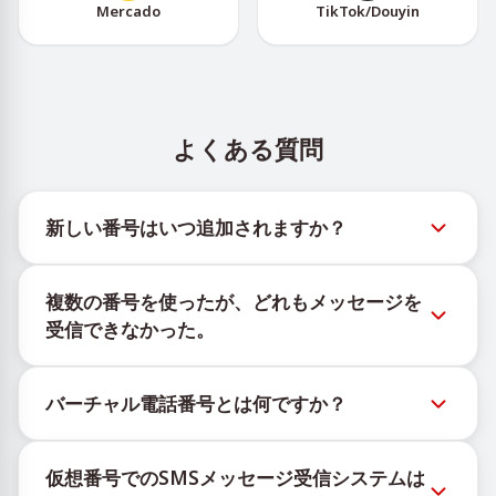
Mercado
TikTok/Douyin
よくある質問
新しい番号はいつ追加されますか？
新しい仮想番号の在庫状況は、公式Telegramボット
複数の番号を使ったが、どれもメッセージを
@TigerSMSofficial_bot で確認できます。このチャン
受信できなかった。
ネルは最新の番号在庫にアクセスできるよう、タイム
リーな更新を提供します。
購入したすべての番号で100%のSMS配信を保証する
バーチャル電話番号とは何ですか？
ことはできません。サービスのアルゴリズムにより、
一時的な番号へのメッセージ配信がさまざまな理由で
仮想番号はクラウド上でホストされる通信リソース
ブロックされる場合があります。配信成功率を高める
仮想番号でのSMSメッセージ受信システムは
で、物理的なSIMカードやデバイスに紐づかず、固定
には、次の方法をお試しください：