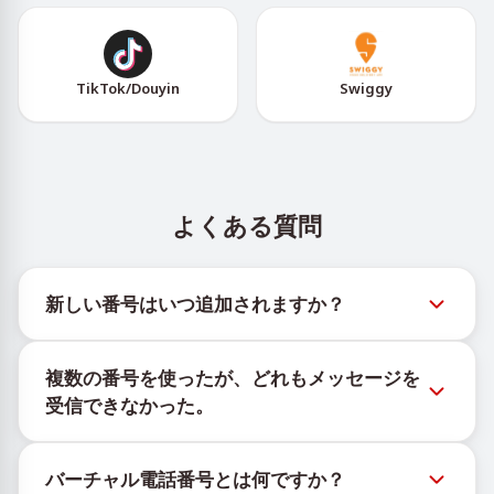
TikTok/Douyin
Swiggy
よくある質問
新しい番号はいつ追加されますか？
新しい仮想番号の在庫状況は、公式Telegramボット
複数の番号を使ったが、どれもメッセージを
@TigerSMSofficial_bot で確認できます。このチャン
受信できなかった。
ネルは最新の番号在庫にアクセスできるよう、タイム
リーな更新を提供します。
購入したすべての番号で100%のSMS配信を保証する
バーチャル電話番号とは何ですか？
ことはできません。サービスのアルゴリズムにより、