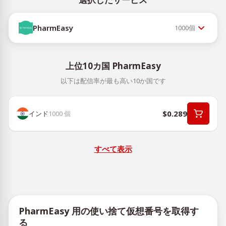
PharmEasy
1000
個
上位10カ国 PharmEasy
以下は配信率が最も高い10か国です
$0.289
インド
1000
個
すべて表示
PharmEasy 用の使い捨て仮想番号を取得す
る