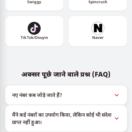
Swiggy
Spincrush
TikTok/Douyin
Naver
अक्सर पूछे जाने वाले प्रश्न (FAQ)
नए नंबर कब जोड़े जाते हैं?
नए वर्चुअल नंबरों की उपलब्धता की जानकारी आधिकारिक
मैंने कई नंबरों का उपयोग किया, लेकिन कोई भी संदेश
Telegram बोट @TigerSMSofficial_bot के माध्यम से देखी जा
प्राप्त नहीं हुआ।
सकती है। यह चैनल समय पर अपडेट देता है ताकि उपयोगकर्ता
नवीनतम नंबर इन्वेंट्री तक पहुँच सकें।