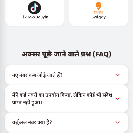
TikTok/Douyin
Swiggy
अक्सर पूछे जाने वाले प्रश्न (FAQ)
नए नंबर कब जोड़े जाते हैं?
नए वर्चुअल नंबरों की उपलब्धता की जानकारी आधिकारिक
मैंने कई नंबरों का उपयोग किया, लेकिन कोई भी संदेश
Telegram बोट @TigerSMSofficial_bot के माध्यम से देखी जा
प्राप्त नहीं हुआ।
सकती है। यह चैनल समय पर अपडेट देता है ताकि उपयोगकर्ता
नवीनतम नंबर इन्वेंट्री तक पहुँच सकें।
हम प्रत्येक खरीदे गए नंबर के लिए 100% SMS डिलीवरी की गारंटी
वर्चुअल नंबर क्या है?
नहीं दे सकते। विभिन्न सेवा एल्गोरिदम कई कारणों से अस्थायी नंबरों
पर संदेशों की डिलीवरी को रोक सकते हैं। सफल डिलीवरी की