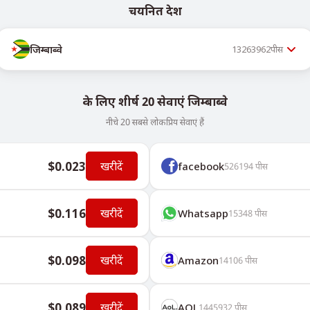
चयनित देश
जिम्बाब्वे
13263962
पीस
के लिए शीर्ष 20 सेवाएं जिम्बाब्वे
नीचे 20 सबसे लोकप्रिय सेवाएं हैं
$0.023
खरीदें
facebook
526194
पीस
$0.116
खरीदें
Whatsapp
15348
पीस
$0.098
खरीदें
Amazon
14106
पीस
$0.089
खरीदें
AOL
1445932
पीस