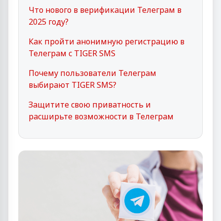
Что нового в верификации Телеграм в
2025 году?
Как пройти анонимную регистрацию в
Телеграм с TIGER SMS
Почему пользователи Телеграм
выбирают TIGER SMS?
Защитите свою приватность и
расширьте возможности в Телеграм