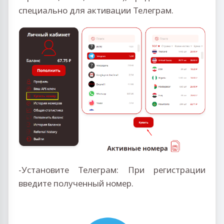
специально для активации Телеграм.
-Установите Телеграм: При регистрации
введите полученный номер.