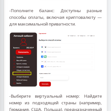
-Пополните баланс: Доступны разные
способы оплаты, включая криптовалюту —
для максимальной приватности.
-Выберите виртуальный номер: Найдите
номер из подходящей страны (например,
Германия, США, Польша), предназначенный