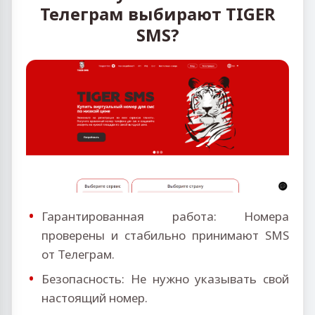
Телеграм выбирают TIGER
SMS?
Гарантированная работа: Номера
проверены и стабильно принимают SMS
от Телеграм.
Безопасность: Не нужно указывать свой
настоящий номер.