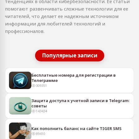
тенденциях в области кибербезопасности. Ее статьи
помогают развенчивать сложные технологии для ее
читателей, что делает ее надежным источником
информации для любителей технологий и
профессионалов.
Популярные записи
Бесплатные номера для регистрации в
Телеграмме
309351
Защита доступа к учетной записи в Telegram:
советы
143434
Как пополнить баланс на сайте TIGER SMS
89410