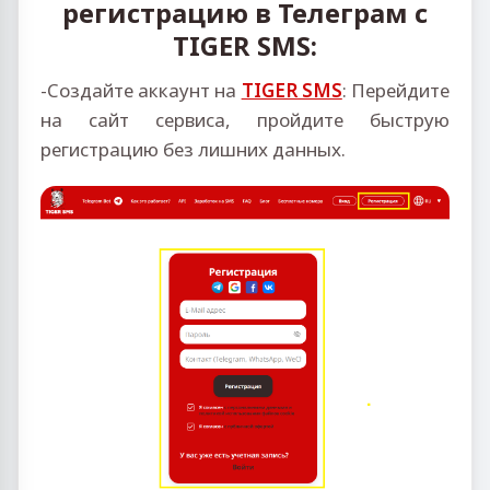
регистрацию в Телеграм с
TIGER SMS:
-Создайте аккаунт на
TIGER SMS
: Перейдите
на сайт сервиса, пройдите быструю
регистрацию без лишних данных.