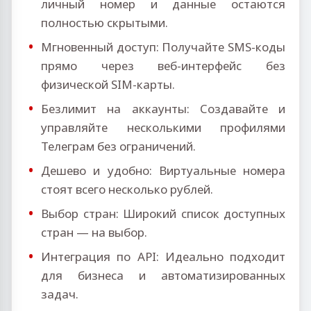
личный номер и данные остаются
полностью скрытыми.
Мгновенный доступ: Получайте SMS-коды
прямо через веб-интерфейс без
физической SIM-карты.
Безлимит на аккаунты: Создавайте и
управляйте несколькими профилями
Телеграм без ограничений.
Дешево и удобно: Виртуальные номера
стоят всего несколько рублей.
Выбор стран: Широкий список доступных
стран — на выбор.
Интеграция по API: Идеально подходит
для бизнеса и автоматизированных
задач.