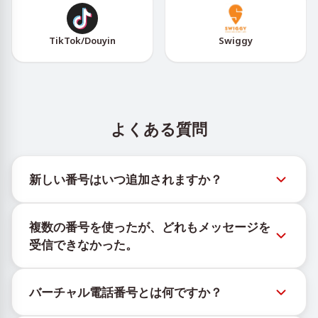
TikTok/Douyin
Swiggy
よくある質問
新しい番号はいつ追加されますか？
新しい仮想番号の在庫状況は、公式Telegramボット
複数の番号を使ったが、どれもメッセージを
@TigerSMSofficial_bot で確認できます。このチャン
受信できなかった。
ネルは最新の番号在庫にアクセスできるよう、タイム
リーな更新を提供します。
購入したすべての番号で100%のSMS配信を保証する
バーチャル電話番号とは何ですか？
ことはできません。サービスのアルゴリズムにより、
一時的な番号へのメッセージ配信がさまざまな理由で