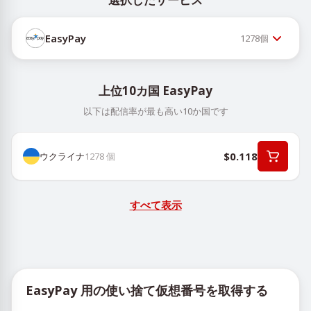
EasyPay
1278
個
上位10カ国 EasyPay
以下は配信率が最も高い10か国です
$0.118
ウクライナ
1278
個
すべて表示
EasyPay 用の使い捨て仮想番号を取得する