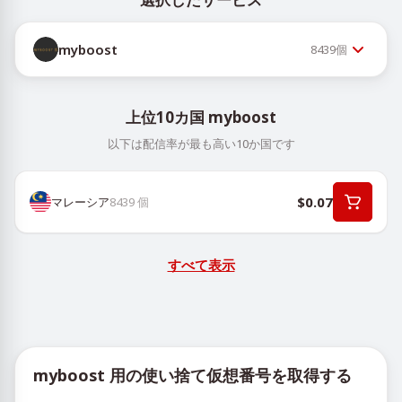
myboost
8439
個
上位10カ国 myboost
以下は配信率が最も高い10か国です
$0.07
マレーシア
8439
個
すべて表示
myboost 用の使い捨て仮想番号を取得する