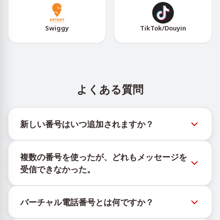
Swiggy
TikTok/Douyin
よくある質問
新しい番号はいつ追加されますか？
新しい仮想番号の在庫状況は、公式Telegramボット
複数の番号を使ったが、どれもメッセージを
@TigerSMSofficial_bot で確認できます。このチャン
受信できなかった。
ネルは最新の番号在庫にアクセスできるよう、タイム
リーな更新を提供します。
購入したすべての番号で100%のSMS配信を保証する
バーチャル電話番号とは何ですか？
ことはできません。サービスのアルゴリズムにより、
一時的な番号へのメッセージ配信がさまざまな理由で