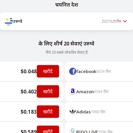
चयनित देश
उरुग्वे
2221325
पीस
के लिए शीर्ष 20 सेवाएं उरुग्वे
नीचे 20 सबसे लोकप्रिय सेवाएं हैं
$0.048
खरीदें
facebook
6674
पीस
$0.402
खरीदें
Amazon
4594
पीस
$0.183
खरीदें
Adidas
1000
पीस
$0.589
खरीदें
BIGO LIVE
3596
पीस