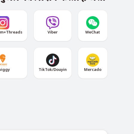
am+Threads
Viber
WeChat
wiggy
TikTok/Douyin
Mercado