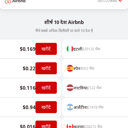
Airbnb
3017219
पीस
शीर्ष 10 देश Airbnb
नीचे सबसे अधिक डिलीवरी दर वाले 10 देश हैं
$0.169
खरीदें
इटली
229125
पीस
$0.22
खरीदें
स्पेन
8052
पीस
$0.116
खरीदें
लाटविया
2122
पीस
$0.94
खरीदें
अर्जेंटीना
27478
पीस
$0.016
खरीदें
कनाडा
200272
पीस