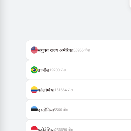
संयुक्त राज्य अमेरिका
53955
पीस
ब्राजील
19200
पीस
कोलम्बिया
151664
पीस
एस्तोनिया
5566
पीस
इंडोनेशिया
236696
पीस