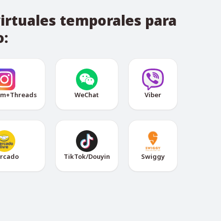
irtuales temporales para
o:
am+Threads
WeChat
Viber
rcado
TikTok/Douyin
Swiggy