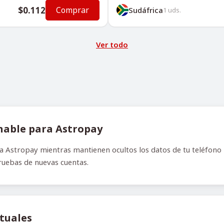
$0.112
Comprar
Sudáfrica
1
uds.
Ver todo
hable para Astropay
 Astropay mientras mantienen ocultos los datos de tu teléfono r
pruebas de nuevas cuentas.
rtuales