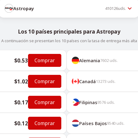
Astropay
410126
uds.
Los 10 países principales para Astropay
A continuación se presentan los 10 países con la tasa de entrega más alta
$0.53
Comprar
Alemania
7602
uds.
$1.02
Comprar
Canadá
13273
uds.
$0.17
Comprar
Filipinas
9576
uds.
$0.12
Comprar
Países Bajos
9540
uds.