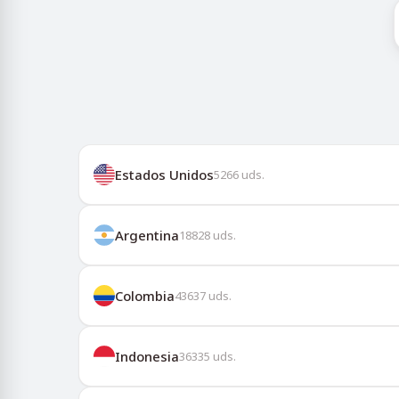
Estados Unidos
5266
uds.
Argentina
18828
uds.
Colombia
43637
uds.
Indonesia
36335
uds.