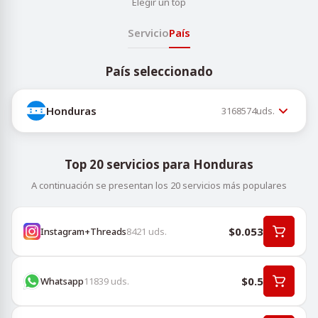
Elegir un top
Servicio
País
País seleccionado
Honduras
3168574
uds.
Top 20 servicios para Honduras
A continuación se presentan los 20 servicios más populares
$0.053
Instagram+Threads
8421
uds.
$0.5
Whatsapp
11839
uds.