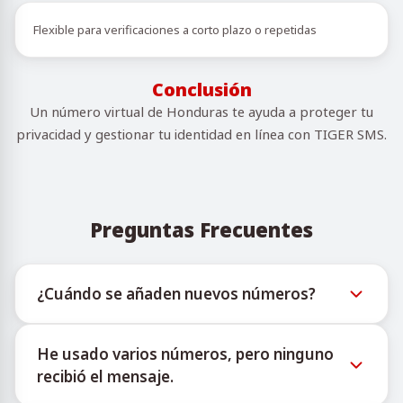
Flexible para verificaciones a corto plazo o repetidas
Conclusión
Un número virtual de Honduras te ayuda a proteger tu
privacidad y gestionar tu identidad en línea con TIGER SMS.
Preguntas Frecuentes
¿Cuándo se añaden nuevos números?
La información sobre la disponibilidad de nuevos
He usado varios números, pero ninguno
números virtuales puede consultarse a través del
recibió el mensaje.
bot oficial de Telegram @TigerSMSofficial_bot. Este
canal ofrece actualizaciones oportunas para ayudar