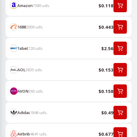
$0.118
Amazon
7380
uds.
$0.443
1688
2000
uds.
$2.56
1хbet
720
uds.
$0.153
AOL
3835
uds.
$0.158
AVON
393
uds.
$0.49
Adidas
1846
uds.
$0.677
Airbnb
4641
uds.