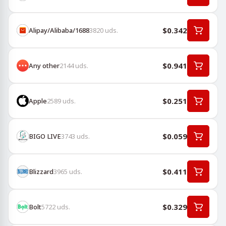
$0.342
Alipay/Alibaba/1688
3820
uds.
$0.941
Any other
2144
uds.
$0.251
Apple
2589
uds.
$0.059
BIGO LIVE
3743
uds.
$0.411
Blizzard
3965
uds.
$0.329
Bolt
5722
uds.