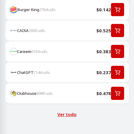
$0.142
Burger King
2764
uds.
$0.525
CAIXA
2000
uds.
$0.383
Careem
6104
uds.
$0.237
ChatGPT
7144
uds.
$0.478
Clubhouse
8089
uds.
Ver todo