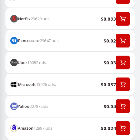
$0.093
Netflix
29629
uds.
$0.02
Вконтакте
29647
uds.
$0.03
Uber
16082
uds.
$0.037
Microsoft
15926
uds.
$0.04
Yahoo
20787
uds.
$0.024
Amazon
12897
uds.