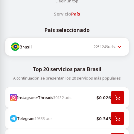
Elegir un top
Servicio
País
País seleccionado
Brasil
2251249
uds.
Top 20 servicios para Brasil
A continuación se presentan los 20 servicios más populares
$0.026
Instagram+Threads
30132
uds.
$0.343
Telegram
19333
uds.