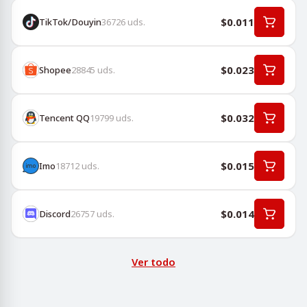
$0.011
TikTok/Douyin
36726
uds.
$0.023
Shopee
28845
uds.
$0.032
Tencent QQ
19799
uds.
$0.015
Imo
18712
uds.
$0.014
Discord
26757
uds.
Ver todo