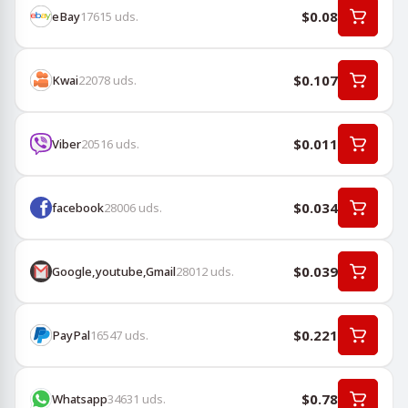
$0.08
eBay
17615
uds.
$0.107
Kwai
22078
uds.
$0.011
Viber
20516
uds.
$0.034
facebook
28006
uds.
$0.039
Google,youtube,Gmail
28012
uds.
$0.221
PayPal
16547
uds.
$0.78
Whatsapp
34631
uds.