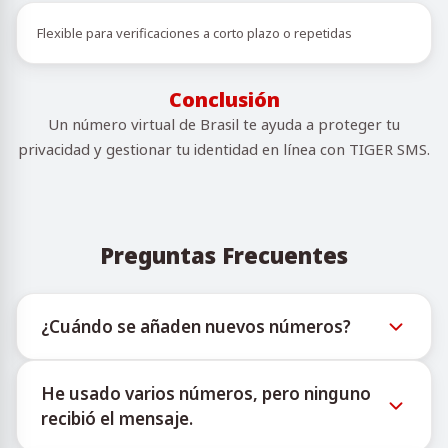
Flexible para verificaciones a corto plazo o repetidas
Conclusión
Un número virtual de Brasil te ayuda a proteger tu
privacidad y gestionar tu identidad en línea con TIGER SMS.
Preguntas Frecuentes
¿Cuándo se añaden nuevos números?
La información sobre la disponibilidad de nuevos
He usado varios números, pero ninguno
números virtuales puede consultarse a través del
recibió el mensaje.
bot oficial de Telegram @TigerSMSofficial_bot. Este
canal ofrece actualizaciones oportunas para ayudar