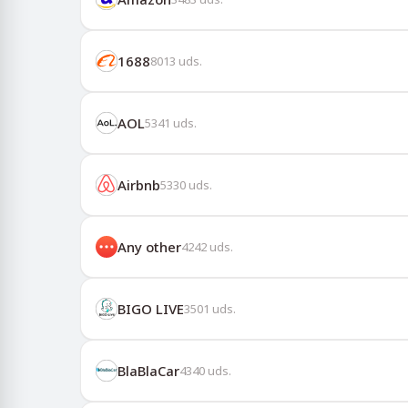
1688
8013
uds.
AOL
5341
uds.
Airbnb
5330
uds.
Any other
4242
uds.
BIGO LIVE
3501
uds.
BlaBlaCar
4340
uds.