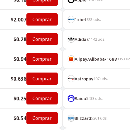
$2.007
Comprar
1хbet
883
uds.
$0.28
Comprar
Adidas
1142
uds.
$0.94
Comprar
Alipay/Alibaba/1688
3353
ud
$0.636
Comprar
Astropay
107
uds.
$0.25
Comprar
Baidu
5438
uds.
$0.54
Comprar
Blizzard
5261
uds.