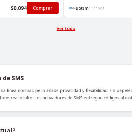
$0.094
Comprar
BotIm
1177
uds.
Ver todo
s de SMS
a línea normal, pero añade privacidad y flexibilidad: sin papeleo
no real oculto. Los activadores de SMS entregan códigos al insta
tual?