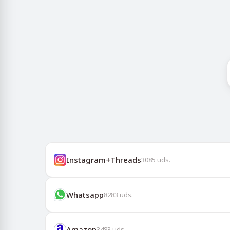
Instagram+Threads
3085
uds.
Whatsapp
8283
uds.
Amazon
3483
uds.