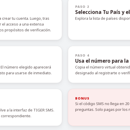
PASO 2
Selecciona Tu País y el
 crear tu cuenta. Luego, tras
Explora la lista de países dispo
r el acceso a una extensa
s propósitos de verificación.
PASO 4
Usa el número para la 
 El número elegido aparecerá
Copia el número virtual obteni
isto para usarse de inmediato.
designado al registrarte o verif
BONUS
Si el código SMS no llega en 2
preguntas. Solo pagas por los 
elve a la interfaz de TIGER SMS.
o correspondiente.