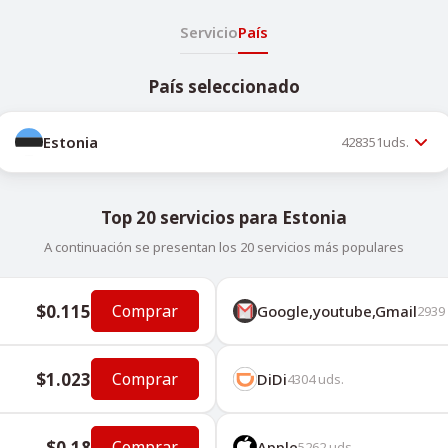
Servicio
País
País seleccionado
Estonia
428351
uds.
Top 20 servicios para Estonia
A continuación se presentan los 20 servicios más populares
$0.115
Comprar
Google,youtube,Gmail
2939
$1.023
Comprar
DiDi
4304
uds.
$0.18
Comprar
Apple
5262
uds.