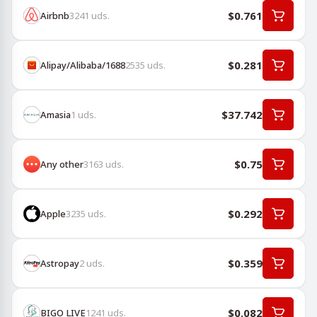
$0.761
Airbnb
3241
uds.
$0.281
Alipay/Alibaba/1688
2535
uds.
$37.742
Amasia
1
uds.
$0.75
Any other
3163
uds.
$0.292
Apple
3235
uds.
$0.359
Astropay
2
uds.
$0.082
BIGO LIVE
1241
uds.