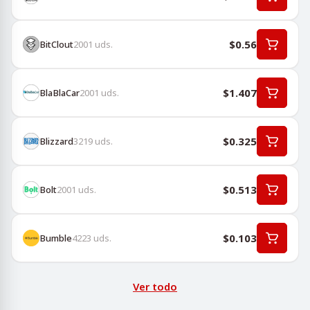
$0.56
BitClout
2001
uds.
$1.407
BlaBlaCar
2001
uds.
$0.325
Blizzard
3219
uds.
$0.513
Bolt
2001
uds.
$0.103
Bumble
4223
uds.
Ver todo