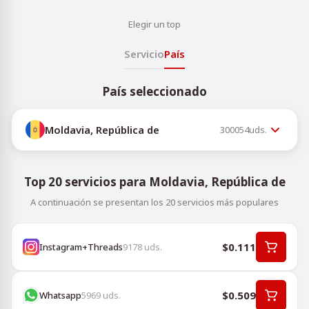
Elegir un top
Servicio
País
País seleccionado
Moldavia, República de
300054
uds.
Top 20 servicios para Moldavia, República de
A continuación se presentan los 20 servicios más populares
$0.111
Instagram+Threads
9178
uds.
$0.509
Whatsapp
5969
uds.