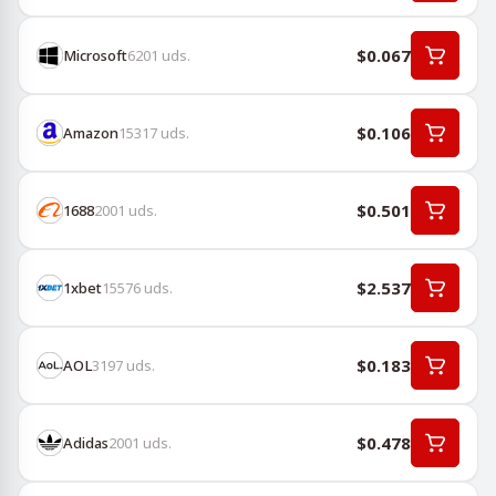
$0.067
Microsoft
6201
uds.
$0.106
Amazon
15317
uds.
$0.501
1688
2001
uds.
$2.537
1хbet
15576
uds.
$0.183
AOL
3197
uds.
$0.478
Adidas
2001
uds.