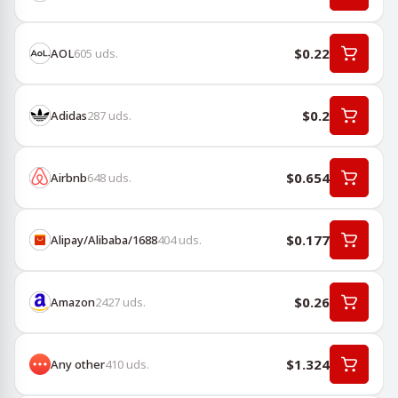
$0.22
AOL
605
uds.
$0.2
Adidas
287
uds.
$0.654
Airbnb
648
uds.
$0.177
Alipay/Alibaba/1688
404
uds.
$0.26
Amazon
2427
uds.
$1.324
Any other
410
uds.