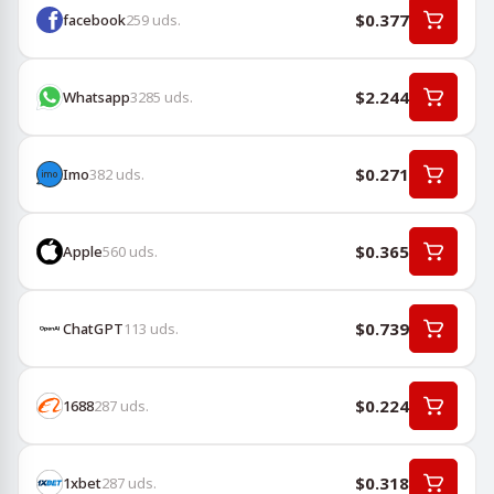
$0.377
facebook
259
uds.
$2.244
Whatsapp
3285
uds.
$0.271
Imo
382
uds.
$0.365
Apple
560
uds.
$0.739
ChatGPT
113
uds.
$0.224
1688
287
uds.
$0.318
1хbet
287
uds.