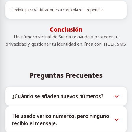
Flexible para verificaciones a corto plazo o repetidas
Conclusión
Un número virtual de Suecia te ayuda a proteger tu
privacidad y gestionar tu identidad en línea con TIGER SMS.
Preguntas Frecuentes
¿Cuándo se añaden nuevos números?
La información sobre la disponibilidad de nuevos
He usado varios números, pero ninguno
números virtuales puede consultarse a través del
recibió el mensaje.
bot oficial de Telegram @TigerSMSofficial_bot. Este
canal ofrece actualizaciones oportunas para ayudar