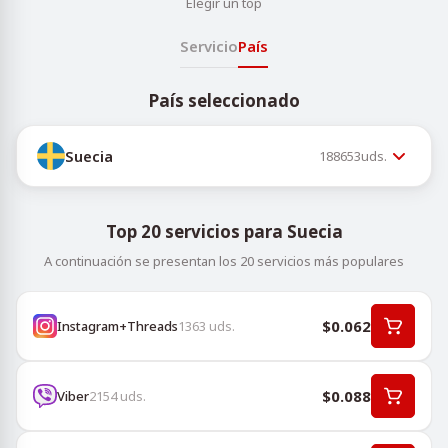
Elegir un top
Servicio
País
País seleccionado
Suecia
188653
uds.
Top 20 servicios para Suecia
A continuación se presentan los 20 servicios más populares
$0.062
Instagram+Threads
1363
uds.
$0.088
Viber
2154
uds.