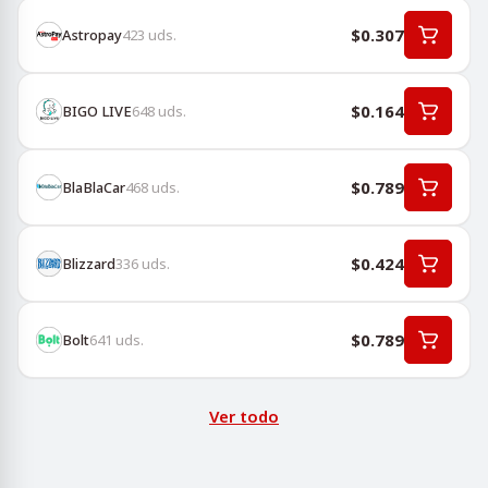
$0.307
Astropay
423
uds.
$0.164
BIGO LIVE
648
uds.
$0.789
BlaBlaCar
468
uds.
$0.424
Blizzard
336
uds.
$0.789
Bolt
641
uds.
Ver todo