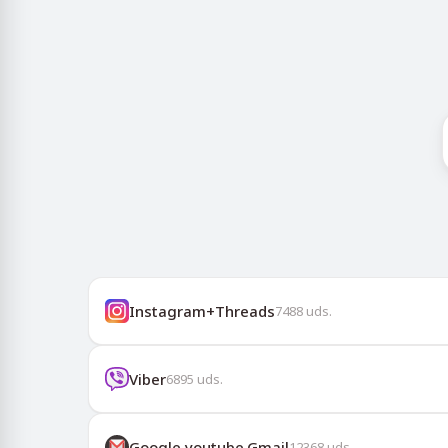
Instagram+Threads
7488
uds.
Viber
6895
uds.
Google,youtube,Gmail
12368
uds.