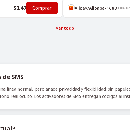
$0.47
Comprar
Alipay/Alibaba/1688
3386
ud
Ver todo
s de SMS
a línea normal, pero añade privacidad y flexibilidad: sin papeleo
no real oculto. Los activadores de SMS entregan códigos al insta
tual?