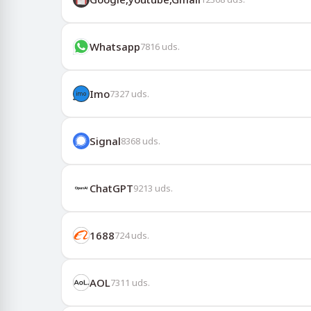
Whatsapp
7816
uds.
Imo
7327
uds.
Signal
8368
uds.
ChatGPT
9213
uds.
1688
724
uds.
AOL
7311
uds.