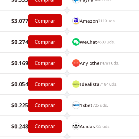
$3.077
Comprar
Amazon
7119
uds.
$0.274
Comprar
WeChat
4603
uds.
$0.169
Comprar
Any other
4781
uds.
$0.054
Comprar
Idealista
7184
uds.
$0.225
Comprar
1хbet
725
uds.
$0.248
Comprar
Adidas
725
uds.