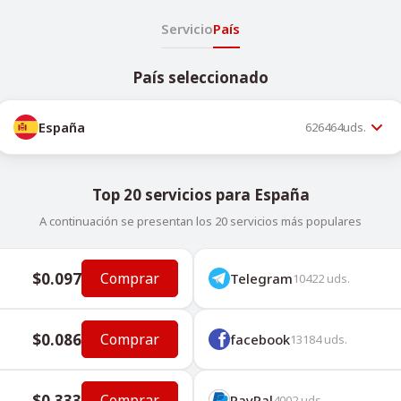
Servicio
País
País seleccionado
España
626464
uds.
Top 20 servicios para España
A continuación se presentan los 20 servicios más populares
$0.097
Comprar
Telegram
10422
uds.
$0.086
Comprar
facebook
13184
uds.
$0.333
Comprar
PayPal
4002
uds.