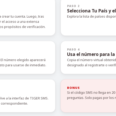
PASO 2
Selecciona Tu País y el
 crear tu cuenta. Luego, tras
Explora la lista de países dispo
r el acceso a una extensa
s propósitos de verificación.
PASO 4
Usa el número para la 
 El número elegido aparecerá
Copia el número virtual obteni
isto para usarse de inmediato.
designado al registrarte o verif
BONUS
Si el código SMS no llega en 2
preguntas. Solo pagas por los 
elve a la interfaz de TIGER SMS.
o correspondiente.