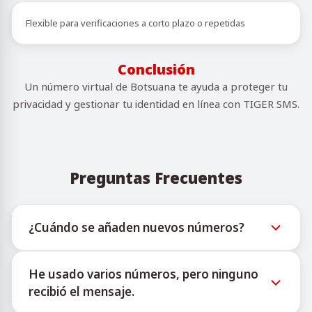
Flexible para verificaciones a corto plazo o repetidas
Conclusión
Un número virtual de Botsuana te ayuda a proteger tu
privacidad y gestionar tu identidad en línea con TIGER SMS.
Preguntas Frecuentes
¿Cuándo se añaden nuevos números?
La información sobre la disponibilidad de nuevos
He usado varios números, pero ninguno
números virtuales puede consultarse a través del
recibió el mensaje.
bot oficial de Telegram @TigerSMSofficial_bot. Este
canal ofrece actualizaciones oportunas para ayudar