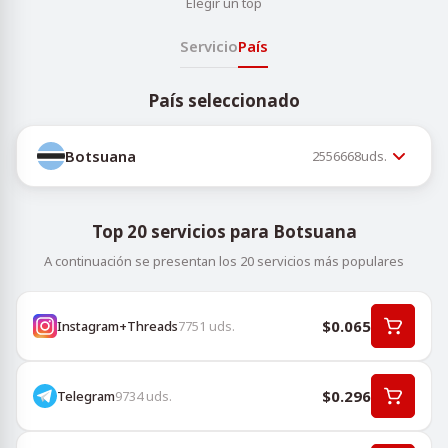
Elegir un top
Servicio
País
País seleccionado
Botsuana
2556668
uds.
Top 20 servicios para Botsuana
A continuación se presentan los 20 servicios más populares
$0.065
Instagram+Threads
7751
uds.
$0.296
Telegram
9734
uds.