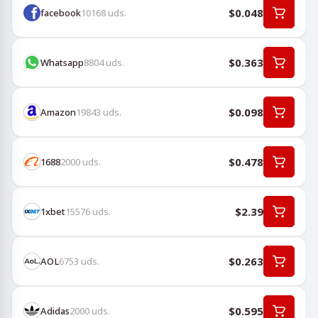
$0.048
facebook
10168
uds.
$0.363
Whatsapp
8804
uds.
$0.098
Amazon
19843
uds.
$0.478
1688
2000
uds.
$2.39
1хbet
15576
uds.
$0.263
AOL
6753
uds.
$0.595
Adidas
2000
uds.