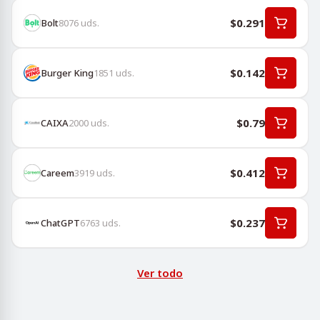
$0.291
Bolt
8076
uds.
$0.142
Burger King
1851
uds.
$0.79
CAIXA
2000
uds.
$0.412
Careem
3919
uds.
$0.237
ChatGPT
6763
uds.
Ver todo