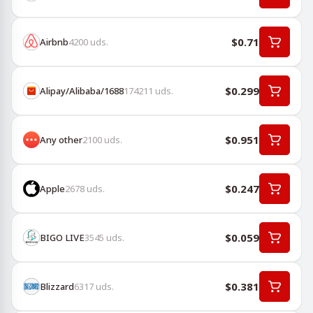
$0.71
Airbnb
4200
uds.
$0.299
Alipay/Alibaba/1688
174211
uds.
$0.951
Any other
2100
uds.
$0.247
Apple
2678
uds.
$0.059
BIGO LIVE
3545
uds.
$0.381
Blizzard
6317
uds.