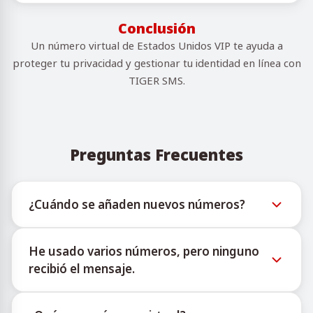
Conclusión
Un número virtual de Estados Unidos VIP te ayuda a
proteger tu privacidad y gestionar tu identidad en línea con
TIGER SMS.
Preguntas Frecuentes
¿Cuándo se añaden nuevos números?
La información sobre la disponibilidad de nuevos
He usado varios números, pero ninguno
números virtuales puede consultarse a través del
recibió el mensaje.
bot oficial de Telegram @TigerSMSofficial_bot. Este
canal ofrece actualizaciones oportunas para ayudar
No podemos garantizar una tasa de entrega del 100
a los usuarios a acceder al inventario más reciente.