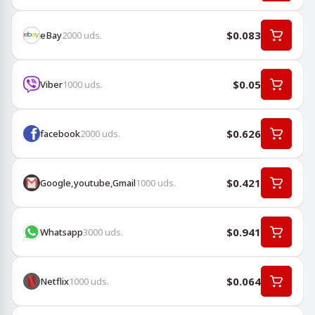
$0.083
eBay
2000
uds.
$0.05
Viber
1000
uds.
$0.626
facebook
2000
uds.
$0.421
Google,youtube,Gmail
1000
uds.
$0.941
Whatsapp
3000
uds.
$0.064
Netflix
1000
uds.