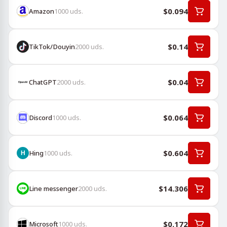
$0.094
Amazon
1000
uds.
$0.14
TikTok/Douyin
2000
uds.
$0.04
ChatGPT
2000
uds.
$0.064
Discord
1000
uds.
$0.604
Hing
1000
uds.
$14.306
Line messenger
2000
uds.
$0.172
Microsoft
1000
uds.