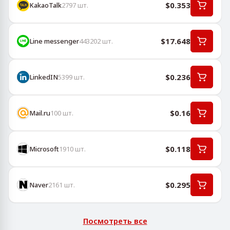
$0.353
KakaoTalk
2797
шт.
$17.648
Line messenger
443202
шт.
$0.236
LinkedIN
5399
шт.
$0.16
Mail.ru
100
шт.
$0.118
Microsoft
1910
шт.
$0.295
Naver
2161
шт.
Посмотреть все