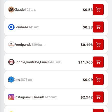
$0.53
Claude
392
шт.
$0.33
Coinbase
341
шт.
$0.198
Foodpanda
5294
шт.
$11.765
Google,youtube,Gmail
8498
шт.
$0.09
Imo
2878
шт.
$2.942
Instagram+Threads
4422
шт.