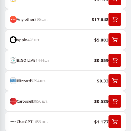
$17.648
Any other
396
шт.
$5.883
Apple
428
шт.
$0.059
BIGO LIVE
1444
шт.
$0.33
Blizzard
5294
шт.
$0.589
Carousell
3956
шт.
$1.177
ChatGPT
1659
шт.