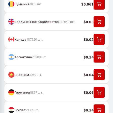
$0.061
Румыния
4835
шт.
$0.03
Соединенное Королевство
332659
шт.
$0.02
Канада
187520
шт.
$0.34
Аргентина
26908
шт.
$0.04
Вьетнам
3059
шт.
$0.06
Германия
8897
шт.
$0.34
Египет
2172
шт.