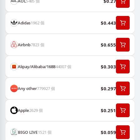
$0.27
AOL
5485
個
$0.443
Adidas
1962
個
$0.655
Airbnb
7823
個
$0.303
Alipay/Alibaba/1688
44007
個
$0.297
Any other
779927
個
$0.251
Apple
2629
個
$0.059
BIGO LIVE
1521
個