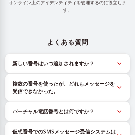
オンライン上のアイデンティティを管理するのに役立ちま
す。
よくある質問
新しい番号はいつ追加されますか？
新しい仮想番号の在庫状況は、公式Telegramボット
複数の番号を使ったが、どれもメッセージを
@TigerSMSofficial_bot で確認できます。このチャン
受信できなかった。
ネルは最新の番号在庫にアクセスできるよう、タイム
リーな更新を提供します。
購入したすべての番号で100%のSMS配信を保証する
バーチャル電話番号とは何ですか？
ことはできません。サービスのアルゴリズムにより、
一時的な番号へのメッセージ配信がさまざまな理由で
仮想番号はクラウド上でホストされる通信リソース
ブロックされる場合があります。配信成功率を高める
仮想番号でのSMSメッセージ受信システムは
で、物理的なSIMカードやデバイスに紐づかず、固定
には、次の方法をお試しください：