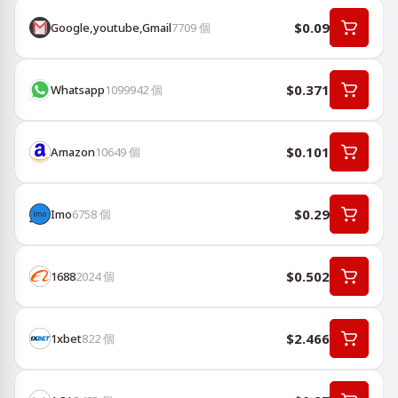
$0.09
Google,youtube,Gmail
7709
個
$0.371
Whatsapp
1099942
個
$0.101
Amazon
10649
個
$0.29
Imo
6758
個
$0.502
1688
2024
個
$2.466
1хbet
822
個