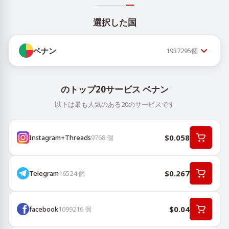
選択した国
ベナン
1937295
個
のトップ20サービス ベナン
以下は最も人気のある20のサービスです
$0.058
Instagram+Threads
9768
個
$0.267
Telegram
16524
個
$0.04
facebook
1099216
個