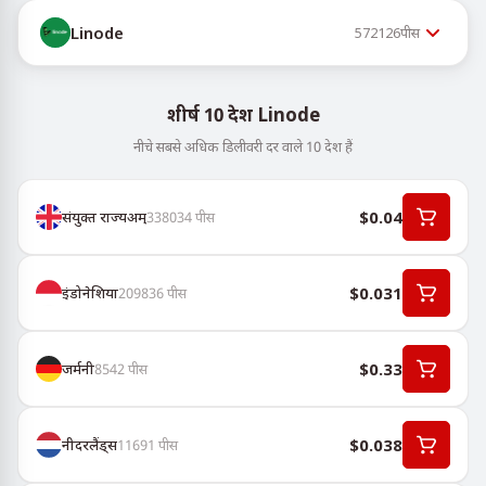
Linode
572126
पीस
शीर्ष 10 देश Linode
नीचे सबसे अधिक डिलीवरी दर वाले 10 देश हैं
$0.04
संयुक्त राज्यअम्
338034
पीस
$0.031
इंडोनेशिया
209836
पीस
$0.33
जर्मनी
8542
पीस
$0.038
नीदरलैंड्स
11691
पीस