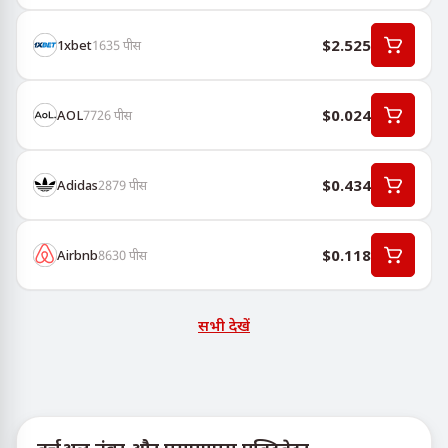
$2.525
1хbet
1635
पीस
$0.024
AOL
7726
पीस
$0.434
Adidas
2879
पीस
$0.118
Airbnb
8630
पीस
सभी देखें