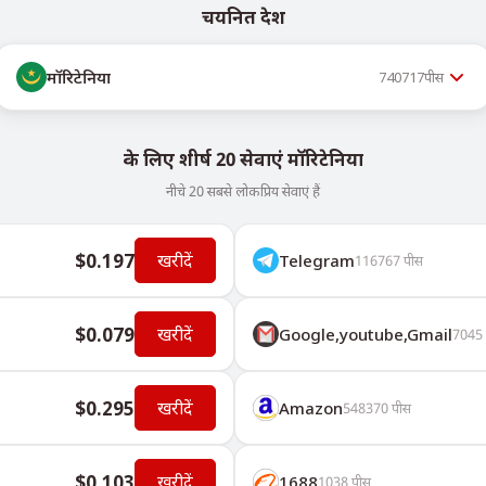
चयनित देश
मॉरिटेनिया
740717
पीस
के लिए शीर्ष 20 सेवाएं मॉरिटेनिया
नीचे 20 सबसे लोकप्रिय सेवाएं हैं
$0.197
खरीदें
Telegram
116767
पीस
$0.079
खरीदें
Google,youtube,Gmail
7045
$0.295
खरीदें
Amazon
548370
पीस
$0.103
खरीदें
1688
1038
पीस