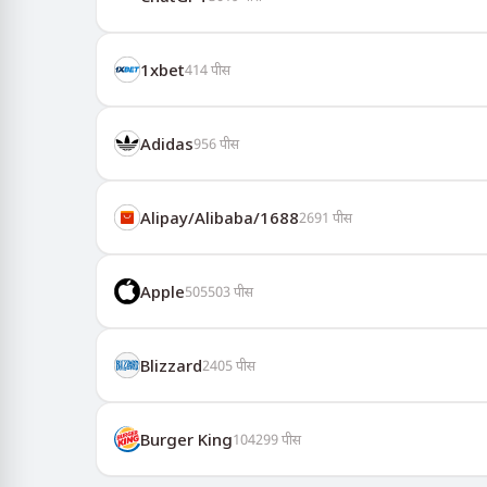
1хbet
414
पीस
Adidas
956
पीस
Alipay/Alibaba/1688
2691
पीस
Apple
505503
पीस
Blizzard
2405
पीस
Burger King
104299
पीस