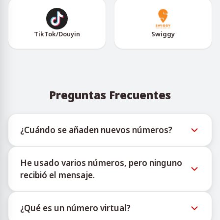
TikTok/Douyin
Swiggy
Preguntas Frecuentes
¿Cuándo se añaden nuevos números?
La información sobre la disponibilidad de nuevos
He usado varios números, pero ninguno
números virtuales puede consultarse a través del
recibió el mensaje.
bot oficial de Telegram @TigerSMSofficial_bot. Este
canal ofrece actualizaciones oportunas para ayudar
No podemos garantizar una tasa de entrega del 100
a los usuarios a acceder al inventario más reciente.
¿Qué es un número virtual?
% para cada número adquirido. Los algoritmos de