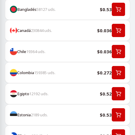
$0.53
Bangladés
58127
uds.
$0.036
Canadá
230844
uds.
$0.036
Chile
19364
uds.
$0.272
Colombia
159385
uds.
$0.52
Egipto
12192
uds.
$0.53
Estonia
2189
uds.