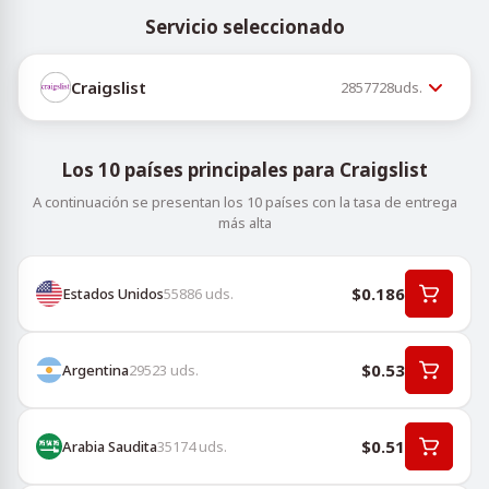
Servicio seleccionado
Craigslist
2857728
uds.
Los 10 países principales para Craigslist
A continuación se presentan los 10 países con la tasa de entrega
más alta
$0.186
Estados Unidos
55886
uds.
$0.53
Argentina
29523
uds.
$0.51
Arabia Saudita
35174
uds.