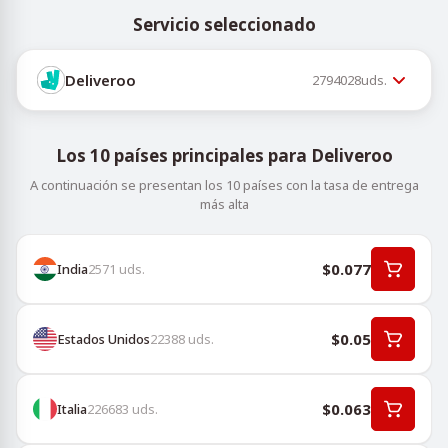
Servicio seleccionado
Deliveroo
2794028
uds.
Los 10 países principales para Deliveroo
A continuación se presentan los 10 países con la tasa de entrega
más alta
$0.077
India
2571
uds.
$0.05
Estados Unidos
22388
uds.
$0.063
Italia
226683
uds.