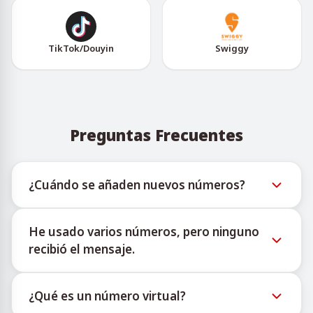
TikTok/Douyin
Swiggy
Preguntas Frecuentes
¿Cuándo se añaden nuevos números?
La información sobre la disponibilidad de nuevos
He usado varios números, pero ninguno
números virtuales puede consultarse a través del
recibió el mensaje.
bot oficial de Telegram @TigerSMSofficial_bot. Este
canal ofrece actualizaciones oportunas para ayudar
No podemos garantizar una tasa de entrega del 100
a los usuarios a acceder al inventario más reciente.
¿Qué es un número virtual?
% para cada número adquirido. Los algoritmos de