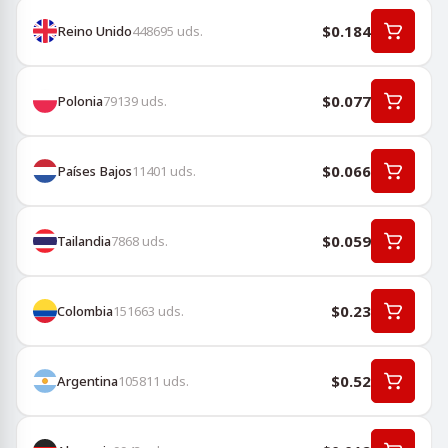
$0.184
Reino Unido
448695
uds.
$0.077
Polonia
79139
uds.
$0.066
Países Bajos
11401
uds.
$0.059
Tailandia
7868
uds.
$0.23
Colombia
151663
uds.
$0.52
Argentina
105811
uds.