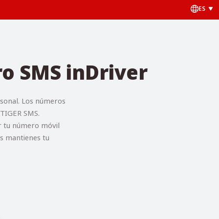
ES
ro SMS inDriver
rsonal. Los números
e TIGER SMS.
ir tu número móvil
as mantienes tu