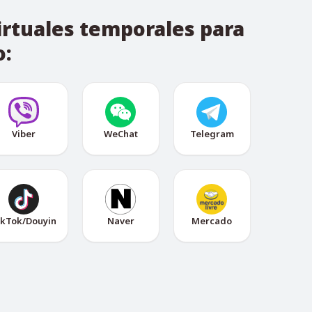
irtuales temporales para
o:
Viber
WeChat
Telegram
ikTok/Douyin
Naver
Mercado