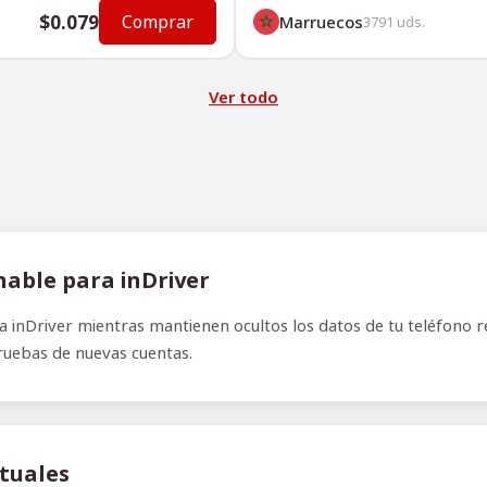
$0.079
Comprar
Marruecos
3791
uds.
Ver todo
able para inDriver
 inDriver mientras mantienen ocultos los datos de tu teléfono re
pruebas de nuevas cuentas.
rtuales