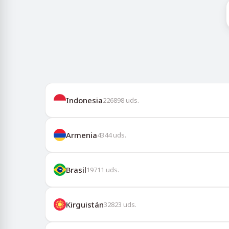
Indonesia
226898
uds.
Armenia
4344
uds.
Brasil
19711
uds.
Kirguistán
32823
uds.