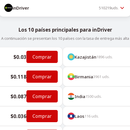
inDriver
510219
uds.
Los 10 países principales para inDriver
A continuación se presentan los 10 países con la tasa de entrega más alta
$0.03
Comprar
Kazajistán
1896
uds.
$0.118
Comprar
Birmania
3961
uds.
$0.087
Comprar
India
1500
uds.
$0.036
Comprar
Laos
116
uds.