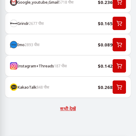
$0.236
Google,youtube,Gmail
5718
पीस
$0.165
Grindr
2677
पीस
$0.089
Imo
2893
पीस
$0.142
Instagram+Threads
187
पीस
$0.268
KakaoTalk
848
पीस
सभी देखें