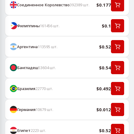
$0.177
Соединенное Королевство
392389
шт.
$0.1
Филиппины
161456
шт.
$0.52
Аргентина
113595
шт.
$0.54
Бангладеш
53604
шт.
$0.492
Бразилия
22770
шт.
$0.012
Германия
10679
шт.
$0.52
Египет
2223
шт.