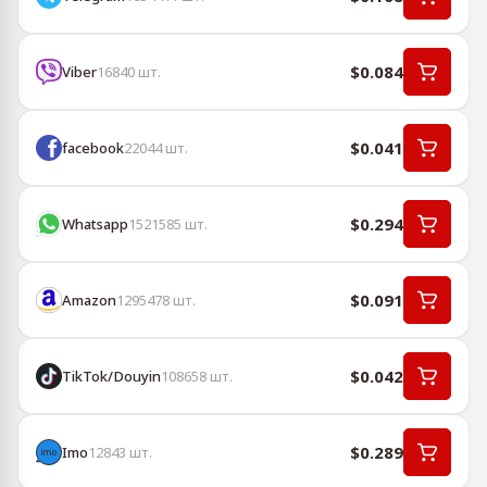
$0.084
Viber
16840
шт.
$0.041
facebook
22044
шт.
$0.294
Whatsapp
1521585
шт.
$0.091
Amazon
1295478
шт.
$0.042
TikTok/Douyin
108658
шт.
$0.289
Imo
12843
шт.