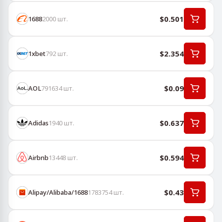
$0.501
1688
2000
шт.
$2.354
1хbet
792
шт.
$0.09
AOL
791634
шт.
$0.637
Adidas
1940
шт.
$0.594
Airbnb
13448
шт.
$0.43
Alipay/Alibaba/1688
1783754
шт.